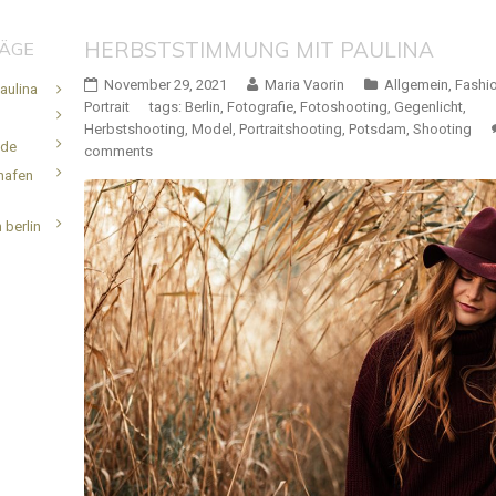
HERBSTSTIMMUNG MIT PAULINA
RÄGE
November 29, 2021
Maria Vaorin
Allgemein
,
Fashi
aulina
Portrait
tags:
Berlin
,
Fotografie
,
Fotoshooting
,
Gegenlicht
,
Herbstshooting
,
Model
,
Portraitshooting
,
Potsdam
,
Shooting
.de
comments
hafen
 berlin