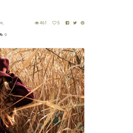
on
,
461
5
0