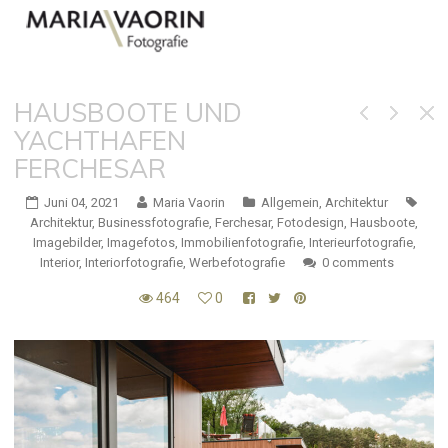
HAUSBOOTE UND
YACHTHAFEN
FERCHESAR
Juni 04, 2021
Maria Vaorin
Allgemein
,
Architektur
Architektur
,
Businessfotografie
,
Ferchesar
,
Fotodesign
,
Hausboote
,
Imagebilder
,
Imagefotos
,
Immobilienfotografie
,
Interieurfotografie
,
Interior
,
Interiorfotografie
,
Werbefotografie
0 comments
464
0