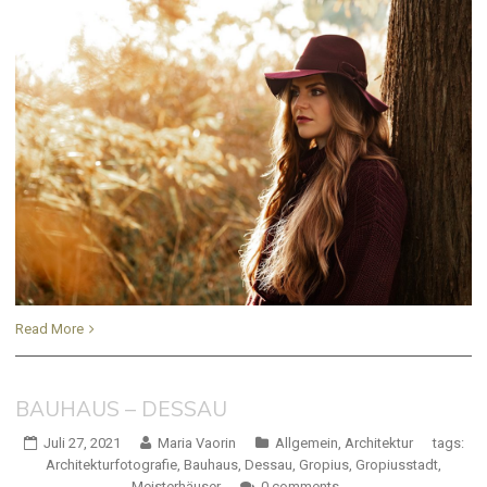
Read More
BAUHAUS – DESSAU
Juli 27, 2021
Maria Vaorin
Allgemein
,
Architektur
tags:
Architekturfotografie
,
Bauhaus
,
Dessau
,
Gropius
,
Gropiusstadt
,
Meisterhäuser
0 comments