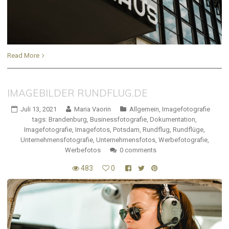
Read More
IMAGEBILDER RUNDFLUG.DE
Juli 13, 2021
Maria Vaorin
Allgemein
,
Imagefotografie
tags:
Brandenburg
,
Businessfotografie
,
Dokumentation
,
Imagefotografie
,
Imagefotos
,
Potsdam
,
Rundflug
,
Rundflüge
,
Unternehmensfotografie
,
Unternehmensfotos
,
Werbefotografie
,
Werbefotos
0 comments
483
0