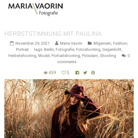
HERBSTSTIMMUNG MIT PAULINA
November 29, 2021
Maria Vaorin
Allgemein
,
Fashion
,
Portrait
tags:
Berlin
,
Fotografie
,
Fotoshooting
,
Gegenlicht
,
Herbstshooting
,
Model
,
Portraitshooting
,
Potsdam
,
Shooting
0
comments
459
5