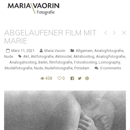
ABGELAUFENER FILM MIT
MARIE
März 11, 2021
Maria Vaorin
Allgemein
,
Analogfotografie
,
Nude
Akt
,
Aktfotografie
,
Aktmodel
,
Aktshooting
,
Analogfotografie
,
Analogshooting
,
Berlin
,
filmfotografie
,
Fotoshooting
,
Lomography
,
Modelfotografie
,
Nude
,
Nudefotosgrafie
,
Potsdam
0 comments
458
0