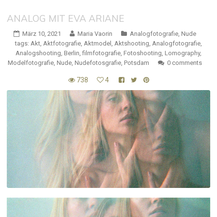
ANALOG MIT EVA ARIANE
März 10, 2021
Maria Vaorin
Analogfotografie
,
Nude
tags:
Akt
,
Aktfotografie
,
Aktmodel
,
Aktshooting
,
Analogfotografie
,
Analogshooting
,
Berlin
,
filmfotografie
,
Fotoshooting
,
Lomography
,
Modelfotografie
,
Nude
,
Nudefotosgrafie
,
Potsdam
0 comments
738
4