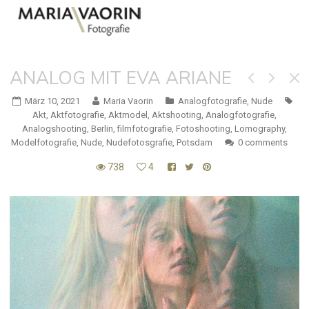
ANALOG MIT EVA ARIANE
März 10, 2021
Maria Vaorin
Analogfotografie
,
Nude
Akt
,
Aktfotografie
,
Aktmodel
,
Aktshooting
,
Analogfotografie
,
Analogshooting
,
Berlin
,
filmfotografie
,
Fotoshooting
,
Lomography
,
Modelfotografie
,
Nude
,
Nudefotosgrafie
,
Potsdam
0 comments
738
4