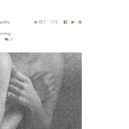
grafie
,
457
0
ooting
,
0