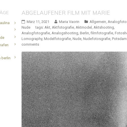
ABGELAUFENER FILM MIT MARIE
RÄGE
März 11, 2021
Maria Vaorin
Allgemein
,
Analogfoto
aulina
Nude
tags:
Akt
,
Aktfotografie
,
Aktmodel
,
Aktshooting
,
Analogfotografie
,
Analogshooting
,
Berlin
,
filmfotografie
,
Fotosh
.de
Lomography
,
Modelfotografie
,
Nude
,
Nudefotosgrafie
,
Potsdam
comments
hafen
 berlin