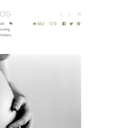
LOG
de
462
0
hootig
,
otsdam
,