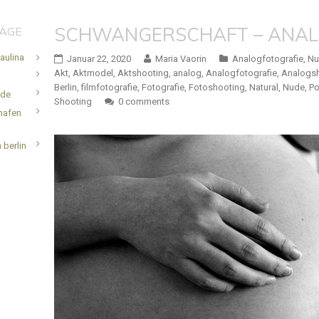
SCHWANGERSCHAFT – ANA
RÄGE
aulina
Januar 22, 2020
Maria Vaorin
Analogfotografie
,
Nu
Akt
,
Aktmodel
,
Aktshooting
,
analog
,
Analogfotografie
,
Analogs
Berlin
,
filmfotografie
,
Fotografie
,
Fotoshooting
,
Natural
,
Nude
,
P
.de
Shooting
0 comments
hafen
 berlin