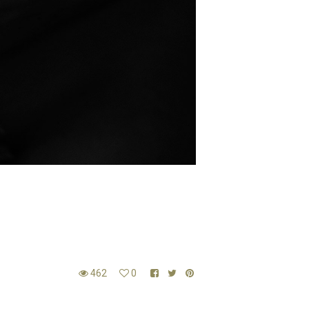
462
0