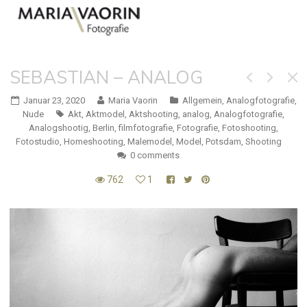
SEBASTIAN – ANALOG
Januar 23, 2020
Maria Vaorin
Allgemein
,
Analogfotografie
,
Nude
Akt
,
Aktmodel
,
Aktshooting
,
analog
,
Analogfotografie
,
Analogshootig
,
Berlin
,
filmfotografie
,
Fotografie
,
Fotoshooting
,
Fotostudio
,
Homeshooting
,
Malemodel
,
Model
,
Potsdam
,
Shooting
0 comments
762
1