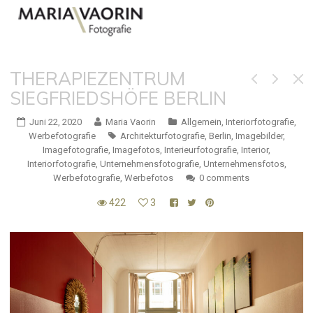
THERAPIEZENTRUM
SIEGFRIEDSHÖFE BERLIN
Juni 22, 2020
Maria Vaorin
Allgemein
,
Interiorfotografie
,
Werbefotografie
Architekturfotografie
,
Berlin
,
Imagebilder
,
Imagefotografie
,
Imagefotos
,
Interieurfotografie
,
Interior
,
Interiorfotografie
,
Unternehmensfotografie
,
Unternehmensfotos
,
Werbefotografie
,
Werbefotos
0 comments
422
3