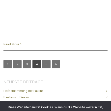
Read More
1
2
3
4
5
6
NEUESTE BEITRÄGE
Herbststimmung mit Paulina
Bauhaus – Dessau
Imagebilder Rundflug.de
Diese Website benutzt Cookies. Wenn du die Website weiter nutzt,
Hausboote und Yachthafen Ferchesar