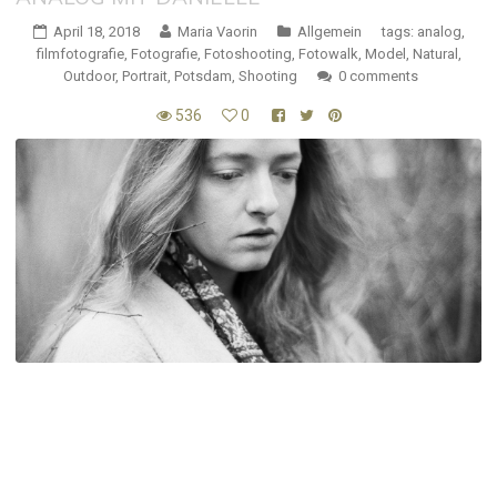
April 18, 2018
Maria Vaorin
Allgemein
tags:
analog
,
filmfotografie
,
Fotografie
,
Fotoshooting
,
Fotowalk
,
Model
,
Natural
,
Outdoor
,
Portrait
,
Potsdam
,
Shooting
0 comments
536
0