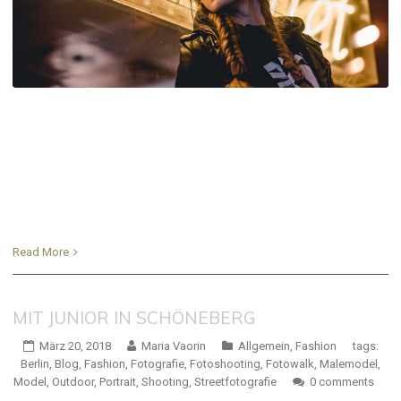
Read More
MIT JUNIOR IN SCHÖNEBERG
März 20, 2018
Maria Vaorin
Allgemein
,
Fashion
tags:
Berlin
,
Blog
,
Fashion
,
Fotografie
,
Fotoshooting
,
Fotowalk
,
Malemodel
,
Model
,
Outdoor
,
Portrait
,
Shooting
,
Streetfotografie
0 comments