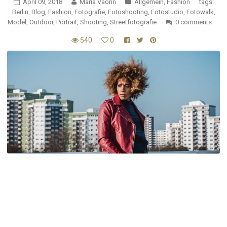
April 09, 2018
Maria Vaorin
Allgemein
,
Fashion
tags:
Berlin
,
Blog
,
Fashion
,
Fotografie
,
Fotoshooting
,
Fotostudio
,
Fotowalk
,
Model
,
Outdoor
,
Portrait
,
Shooting
,
Streetfotografie
0 comments
540
0