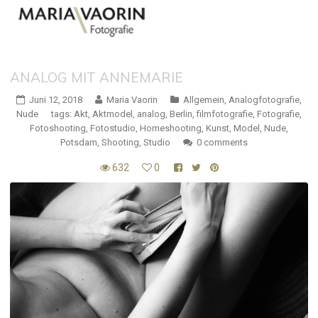
ANALOG MIT ANNEMARIE
Juni 12, 2018
Maria Vaorin
Allgemein
,
Analogfotografie
,
Nude
tags:
Akt
,
Aktmodel
,
analog
,
Berlin
,
filmfotografie
,
Fotografie
,
Fotoshooting
,
Fotostudio
,
Homeshooting
,
Kunst
,
Model
,
Nude
,
Potsdam
,
Shooting
,
Studio
0 comments
632
0