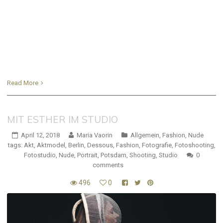
Read More
MIT ESTHER IM STUDIO
April 12, 2018
Maria Vaorin
Allgemein
,
Fashion
,
Nude
tags:
Akt
,
Aktmodel
,
Berlin
,
Dessous
,
Fashion
,
Fotografie
,
Fotoshooting
,
Fotostudio
,
Nude
,
Portrait
,
Potsdam
,
Shooting
,
Studio
0
comments
496
0