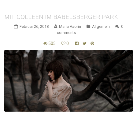
MIT COLLEEN IM BABELSBERGER PARK
Februar 26, 2018
Maria Vaorin
Allgemein
0
comments
505
0