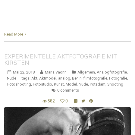
Read More
EXPERIMENTELLE AKTFOTOGRAFIE MIT
KIRSTEN
Mai 22, 2018
Maria Vaorin
Allgemein
,
Analogfotografie
,
Nude
tags:
Akt
,
Aktmodel
,
analog
,
Berlin
,
filmfotografie
,
Fotografie
,
Fotoshooting
,
Fotostudio
,
Kunst
,
Model
,
Nude
,
Potsdam
,
Shooting
0 comments
582
0