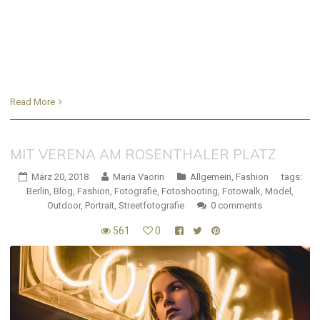
Read More
MIT VERENA AM ROSENTHALER PLATZ
März 20, 2018
Maria Vaorin
Allgemein
,
Fashion
tags:
Berlin
,
Blog
,
Fashion
,
Fotografie
,
Fotoshooting
,
Fotowalk
,
Model
,
Outdoor
,
Portrait
,
Streetfotografie
0 comments
561
0