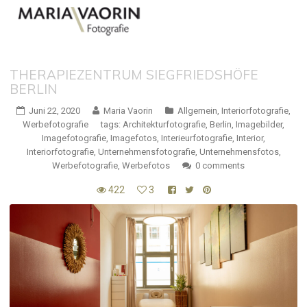
THERAPIEZENTRUM SIEGFRIEDSHÖFE
BERLIN
Juni 22, 2020
Maria Vaorin
Allgemein
,
Interiorfotografie
,
Werbefotografie
tags:
Architekturfotografie
,
Berlin
,
Imagebilder
,
Imagefotografie
,
Imagefotos
,
Interieurfotografie
,
Interior
,
Interiorfotografie
,
Unternehmensfotografie
,
Unternehmensfotos
,
Werbefotografie
,
Werbefotos
0 comments
422
3