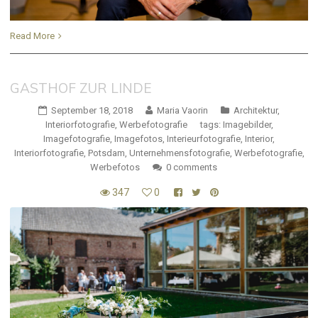
Read More
GASTHOF ZUR LINDE
September 18, 2018
Maria Vaorin
Architektur
,
Interiorfotografie
,
Werbefotografie
tags:
Imagebilder
,
Imagefotografie
,
Imagefotos
,
Interieurfotografie
,
Interior
,
Interiorfotografie
,
Potsdam
,
Unternehmensfotografie
,
Werbefotografie
,
Werbefotos
0 comments
347
0