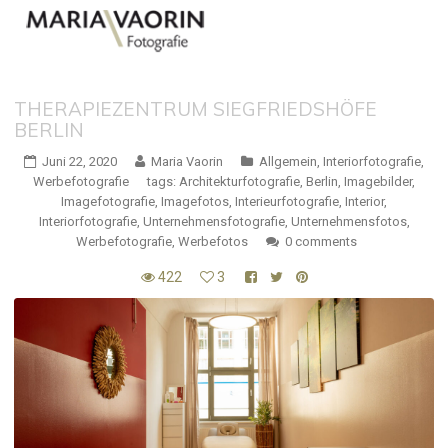
THERAPIEZENTRUM SIEGFRIEDSHÖFE
BERLIN
Juni 22, 2020
Maria Vaorin
Allgemein
,
Interiorfotografie
,
Werbefotografie
tags:
Architekturfotografie
,
Berlin
,
Imagebilder
,
Imagefotografie
,
Imagefotos
,
Interieurfotografie
,
Interior
,
Interiorfotografie
,
Unternehmensfotografie
,
Unternehmensfotos
,
Werbefotografie
,
Werbefotos
0 comments
422
3