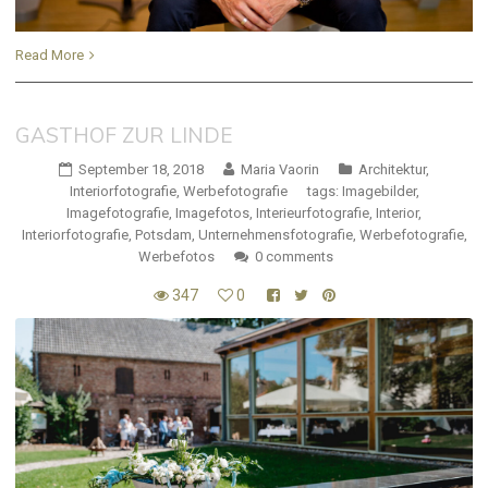
Read More
GASTHOF ZUR LINDE
September 18, 2018
Maria Vaorin
Architektur
,
Interiorfotografie
,
Werbefotografie
tags:
Imagebilder
,
Imagefotografie
,
Imagefotos
,
Interieurfotografie
,
Interior
,
Interiorfotografie
,
Potsdam
,
Unternehmensfotografie
,
Werbefotografie
,
Werbefotos
0 comments
347
0