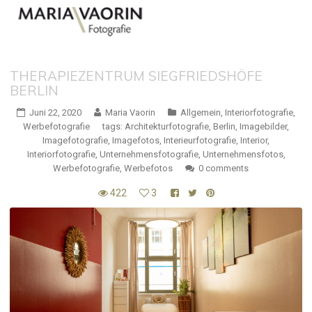
THERAPIEZENTRUM SIEGFRIEDSHÖFE
BERLIN
Juni 22, 2020
Maria Vaorin
Allgemein
,
Interiorfotografie
,
Werbefotografie
tags:
Architekturfotografie
,
Berlin
,
Imagebilder
,
Imagefotografie
,
Imagefotos
,
Interieurfotografie
,
Interior
,
Interiorfotografie
,
Unternehmensfotografie
,
Unternehmensfotos
,
Werbefotografie
,
Werbefotos
0 comments
422
3