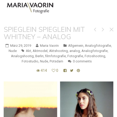
SPIEGLEIN SPIEGLEIN MIT
WHITNEY – ANALOG
März 29, 2019
Maria Vaorin
Allgemein
,
Analogfotografie
,
Nude
Akt
,
Aktmodel
,
Aktshooting
,
analog
,
Analogfotografie
,
Analogshootig
,
Berlin
,
filmfotografie
,
Fotografie
,
Fotoshooting
,
Fotostudio
,
Nude
,
Potsdam
0 comments
414
0