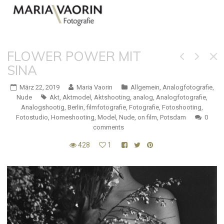
FLOWER POWER MIT
SINA
März 22, 2019
Maria Vaorin
Allgemein
,
Analogfotografie
,
Nude
Akt
,
Aktmodel
,
Aktshooting
,
analog
,
Analogfotografie
,
Analogshootig
,
Berlin
,
filmfotografie
,
Fotografie
,
Fotoshooting
,
Fotostudio
,
Homeshooting
,
Model
,
Nude
,
on film
,
Potsdam
0
comments
428
1