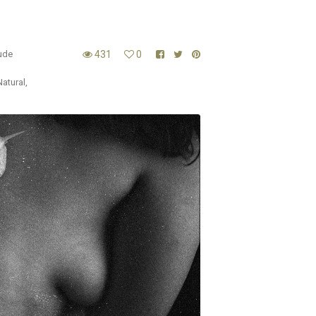
ude
431
0
Natural
,