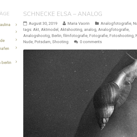
SCHNECKE ELSA – ANALOG
RÄGE
August 30, 2019
Maria Vaorin
Analogfotografie
,
N
aulina
tags:
Akt
,
Aktmodel
,
Aktshooting
,
analog
,
Analogfotografie
,
Analogshootig
,
Berlin
,
filmfotografie
,
Fotografie
,
Fotoshooting
,
.de
Nude
,
Potsdam
,
Shooting
0 comments
hafen
 berlin