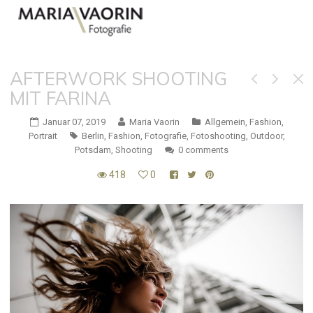
AFTERWORK SHOOTING
MIT FARINA
Januar 07, 2019
Maria Vaorin
Allgemein
,
Fashion
,
Portrait
Berlin
,
Fashion
,
Fotografie
,
Fotoshooting
,
Outdoor
,
Potsdam
,
Shooting
0 comments
418
0