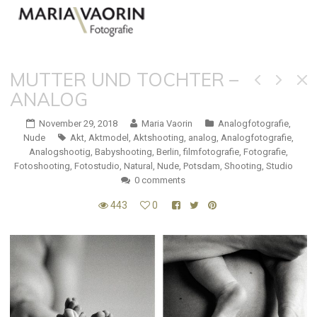
MUTTER UND TOCHTER –
ANALOG
November 29, 2018
Maria Vaorin
Analogfotografie
,
Nude
Akt
,
Aktmodel
,
Aktshooting
,
analog
,
Analogfotografie
,
Analogshootig
,
Babyshooting
,
Berlin
,
filmfotografie
,
Fotografie
,
Fotoshooting
,
Fotostudio
,
Natural
,
Nude
,
Potsdam
,
Shooting
,
Studio
0 comments
443
0