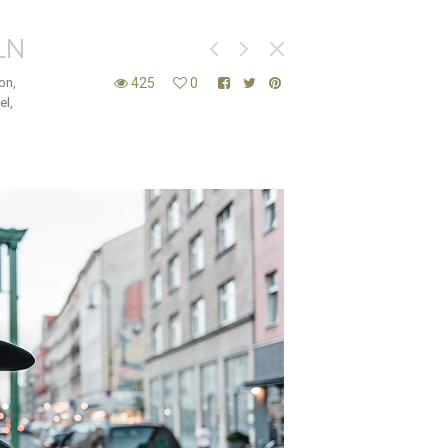
LN
on
,
425
0
el
,