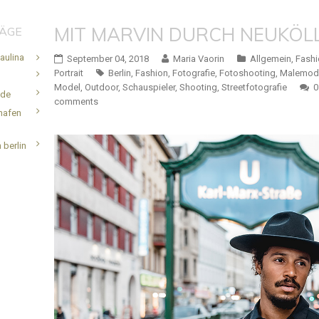
MIT MARVIN DURCH NEUKÖL
RÄGE
aulina
September 04, 2018
Maria Vaorin
Allgemein
,
Fashi
Portrait
Berlin
,
Fashion
,
Fotografie
,
Fotoshooting
,
Malemod
Model
,
Outdoor
,
Schauspieler
,
Shooting
,
Streetfotografie
0
.de
comments
hafen
 berlin