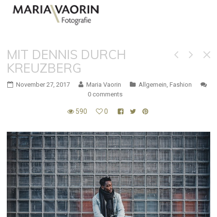
MIT DENNIS DURCH
KREUZBERG
November 27, 2017
Maria Vaorin
Allgemein
,
Fashion
0 comments
590
0