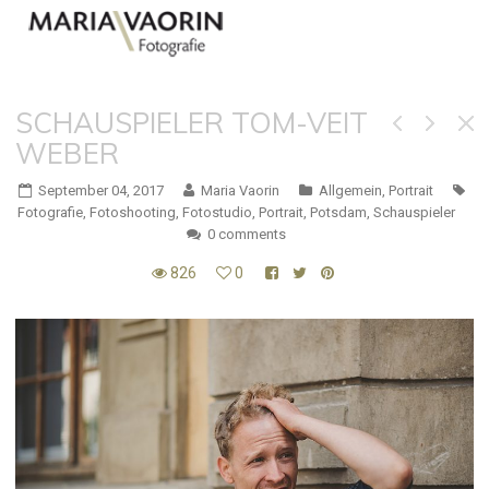
SCHAUSPIELER TOM-VEIT
WEBER
September 04, 2017
Maria Vaorin
Allgemein
,
Portrait
Fotografie
,
Fotoshooting
,
Fotostudio
,
Portrait
,
Potsdam
,
Schauspieler
0 comments
826
0