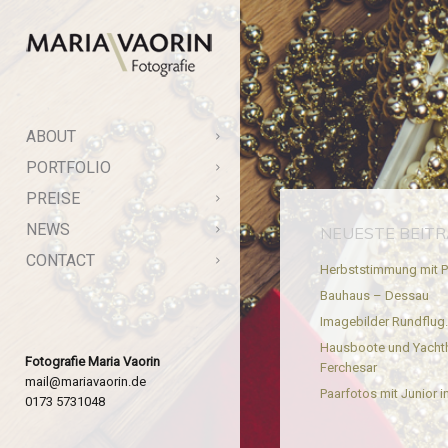
ABOUT
PORTFOLIO
PREISE
NEWS
NEUESTE BEIT
CONTACT
Herbststimmung mit P
Bauhaus – Dessau
Imagebilder Rundflug
Hausboote und Yacht
Fotografie Maria Vaorin
Ferchesar
mail@mariavaorin.de
Paarfotos mit Junior in
0173 5731048