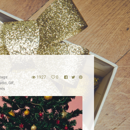
tags:
1927
0
udio
,
GIF
,
nts