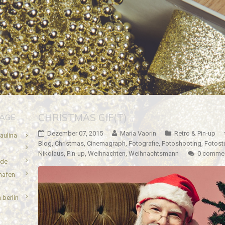
CHRISTMAS GIF(T)
RÄGE
Dezember 07, 2015
Maria Vaorin
Retro & Pin-up
aulina
Blog
,
Christmas
,
Cinemagraph
,
Fotografie
,
Fotoshooting
,
Fotost
Nikolaus
,
Pin-up
,
Weihnachten
,
Weihnachtsmann
0 comme
.de
hafen
 berlin