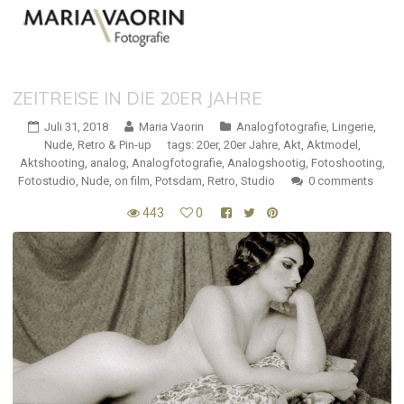
ZEITREISE IN DIE 20ER JAHRE
Juli 31, 2018
Maria Vaorin
Analogfotografie
,
Lingerie
,
Nude
,
Retro & Pin-up
tags:
20er
,
20er Jahre
,
Akt
,
Aktmodel
,
Aktshooting
,
analog
,
Analogfotografie
,
Analogshootig
,
Fotoshooting
,
Fotostudio
,
Nude
,
on film
,
Potsdam
,
Retro
,
Studio
0 comments
443
0