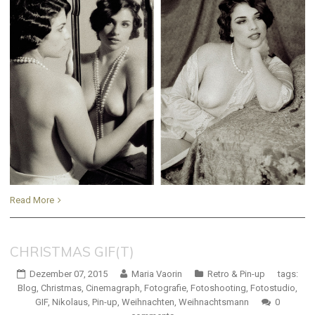
Read More
CHRISTMAS GIF(T)
Dezember 07, 2015
Maria Vaorin
Retro & Pin-up
tags:
Blog
,
Christmas
,
Cinemagraph
,
Fotografie
,
Fotoshooting
,
Fotostudio
,
GIF
,
Nikolaus
,
Pin-up
,
Weihnachten
,
Weihnachtsmann
0