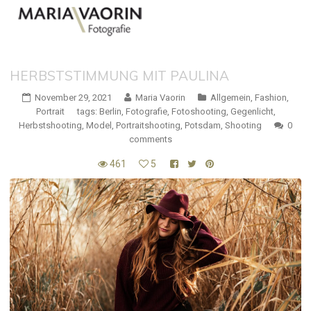
HERBSTSTIMMUNG MIT PAULINA
November 29, 2021
Maria Vaorin
Allgemein
,
Fashion
,
Portrait
tags:
Berlin
,
Fotografie
,
Fotoshooting
,
Gegenlicht
,
Herbstshooting
,
Model
,
Portraitshooting
,
Potsdam
,
Shooting
0
comments
461
5