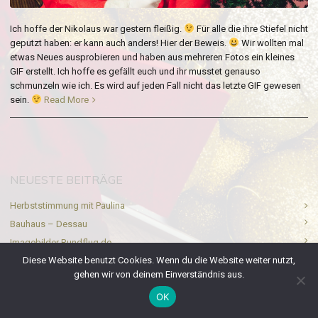
Ich hoffe der Nikolaus war gestern fleißig.
Für alle die ihre Stiefel nicht
geputzt haben: er kann auch anders! Hier der Beweis.
Wir wollten mal
etwas Neues ausprobieren und haben aus mehreren Fotos ein kleines
GIF erstellt. Ich hoffe es gefällt euch und ihr musstet genauso
schmunzeln wie ich. Es wird auf jeden Fall nicht das letzte GIF gewesen
sein.
Read More
NEUESTE BEITRÄGE
Herbststimmung mit Paulina
Bauhaus – Dessau
Imagebilder Rundflug.de
Diese Website benutzt Cookies. Wenn du die Website weiter nutzt,
Hausboote und Yachthafen Ferchesar
gehen wir von deinem Einverständnis aus.
Paarfotos mit Junior in berlin
OK