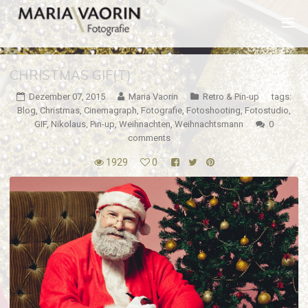
CHRISTMAS GIF(T)
Dezember 07, 2015
Maria Vaorin
Retro & Pin-up
tags:
Blog
,
Christmas
,
Cinemagraph
,
Fotografie
,
Fotoshooting
,
Fotostudio
,
GIF
,
Nikolaus
,
Pin-up
,
Weihnachten
,
Weihnachtsmann
0
comments
1929
0