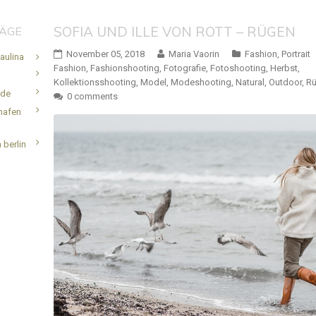
SOFIA UND ILLE VON ROTT – RÜGEN
RÄGE
November 05, 2018
Maria Vaorin
Fashion
,
Portrait
aulina
Fashion
,
Fashionshooting
,
Fotografie
,
Fotoshooting
,
Herbst
,
Kollektionsshooting
,
Model
,
Modeshooting
,
Natural
,
Outdoor
,
R
.de
0 comments
hafen
 berlin