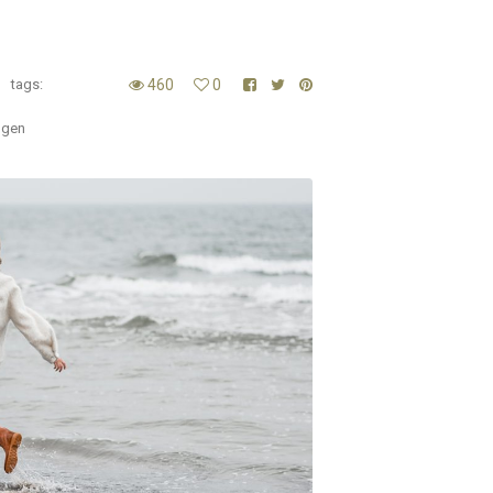
tags:
460
0
ügen