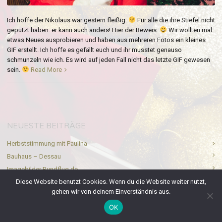
Ich hoffe der Nikolaus war gestern fleißig.
Für alle die ihre Stiefel nicht
geputzt haben: er kann auch anders! Hier der Beweis.
Wir wollten mal
etwas Neues ausprobieren und haben aus mehreren Fotos ein kleines
GIF erstellt. Ich hoffe es gefällt euch und ihr musstet genauso
schmunzeln wie ich. Es wird auf jeden Fall nicht das letzte GIF gewesen
sein.
Read More
NEUESTE BEITRÄGE
Herbststimmung mit Paulina
Bauhaus – Dessau
Imagebilder Rundflug.de
Diese Website benutzt Cookies. Wenn du die Website weiter nutzt,
Hausboote und Yachthafen Ferchesar
gehen wir von deinem Einverständnis aus.
Paarfotos mit Junior in berlin
OK