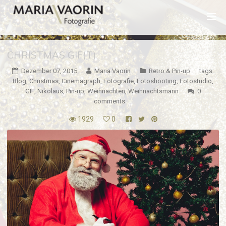
CHRISTMAS GIF(T)
Dezember 07, 2015
Maria Vaorin
Retro & Pin-up
tags:
Blog
,
Christmas
,
Cinemagraph
,
Fotografie
,
Fotoshooting
,
Fotostudio
,
GIF
,
Nikolaus
,
Pin-up
,
Weihnachten
,
Weihnachtsmann
0
comments
1929
0