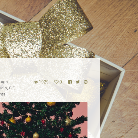
tags:
1929
0
udio
,
GIF
,
nts