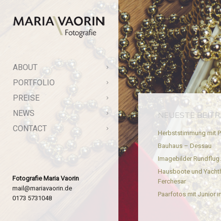
ABOUT
PORTFOLIO
PREISE
NEWS
NEUESTE BEIT
CONTACT
Herbststimmung mit P
Bauhaus – Dessau
Imagebilder Rundflug
Hausboote und Yacht
Fotografie Maria Vaorin
Ferchesar
mail@mariavaorin.de
Paarfotos mit Junior in
0173 5731048