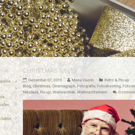
CHRISTMAS GIF(T)
RÄGE
Dezember 07, 2015
Maria Vaorin
Retro & Pin-up
aulina
Blog
,
Christmas
,
Cinemagraph
,
Fotografie
,
Fotoshooting
,
Fotost
Nikolaus
,
Pin-up
,
Weihnachten
,
Weihnachtsmann
0 comme
.de
hafen
 berlin